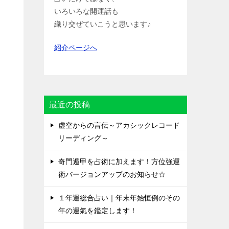
いろいろな開運話も
織り交ぜていこうと思います♪
紹介ページへ
最近の投稿
虚空からの言伝～アカシックレコード
リーディング～
奇門遁甲を占術に加えます！方位強運
術バージョンアップのお知らせ☆
１年運総合占い｜年末年始恒例のその
年の運氣を鑑定します！