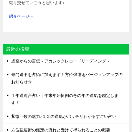
織り交ぜていこうと思います♪
紹介ページへ
最近の投稿
虚空からの言伝～アカシックレコードリーディング～
奇門遁甲を占術に加えます！方位強運術バージョンアップの
お知らせ☆
１年運総合占い｜年末年始恒例のその年の運氣を鑑定しま
す！
紫微斗数の魅力♪１２の運氣がバッチリわかるすごい占い
方位強運術の鑑定の流れと受けて得られることの概要