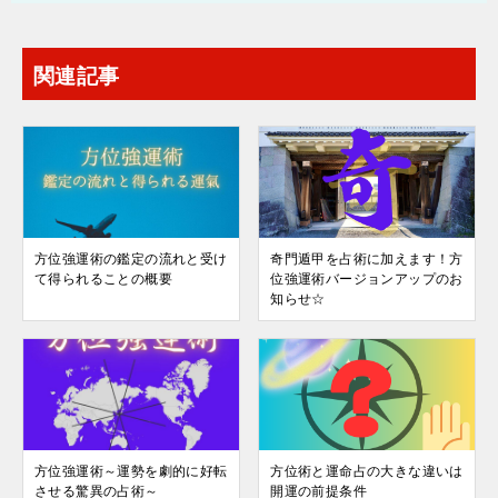
関連記事
方位強運術の鑑定の流れと受け
奇門遁甲を占術に加えます！方
て得られることの概要
位強運術バージョンアップのお
知らせ☆
方位強運術～運勢を劇的に好転
方位術と運命占の大きな違いは
させる驚異の占術～
開運の前提条件