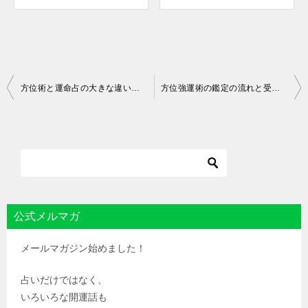
投
方位術と運命占の大きな違いは開運の前提条件
方位強運術の鑑定の流れと受けて得られることの概要
稿
ナ
ビ
ゲ
ー
シ
公式メルマガ
ョ
メールマガジン始めました！
ン
占いだけではなく、
いろいろな開運話も